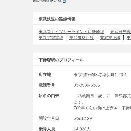
周辺地図を見る
東武鉄道の路線情報
東武スカイツリーライン・伊勢崎線
東武日光線
東武宇都宮線
東武鬼怒川線
東武東上線
東
下赤塚駅のプロフィール
所在地
東京都板橋区赤塚新町1-23-1
電話番号
03-3930-6385
駅名の由来
「武蔵国風土記」に「豊島郡荒
ます。
700年くらい前は上赤塚・下
開設年月日
昭5.12.29
乗降人員
14,928人