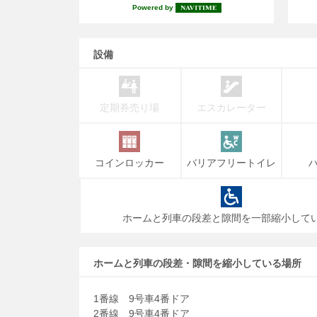
Powered by
設備
定期券売り場
エスカレーター
コインロッカー
バリアフリートイレ
ホームと列車の段差と隙間を一部縮小して
ホームと列車の段差・隙間を縮小している場所
1番線 9号車4番ドア
2番線 9号車4番ドア