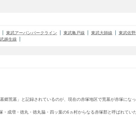
東武アーバンパークライン
東武亀戸線
東武大師線
東武佐野
武越生線
墓郷荒墓」と記録されているのが、現在の赤塚地区で荒墓が赤塚になっ
赤塚・成増・徳丸・徳丸脇・四ッ葉の6ヵ村からなる赤塚郡と呼ばれてい