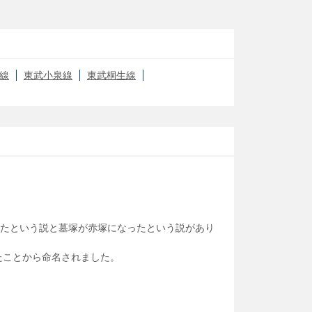
線
東武小泉線
東武桐生線
たという説と墓塚が赤塚になったという説があり
たことから命名されました。