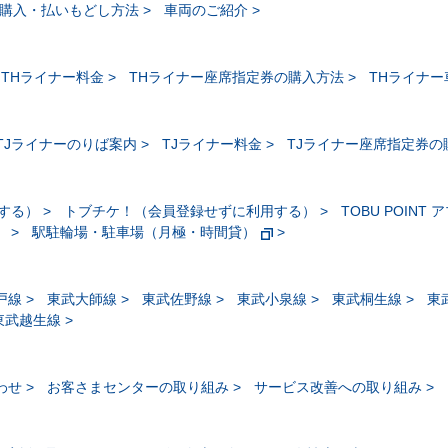
購入・払いもどし方法
車両のご紹介
THライナー料金
THライナー座席指定券の購入方法
THライナ
TJライナーのりば案内
TJライナー料金
TJライナー座席指定券の
する）
トブチケ！（会員登録せずに利用する）
TOBU POINT 
）
駅駐輪場・駐車場（月極・時間貸）
戸線
東武大師線
東武佐野線
東武小泉線
東武桐生線
東
東武越生線
わせ
お客さまセンターの取り組み
サービス改善への取り組み