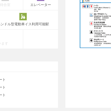
待合室
エレベーター
ハンドル型電動車イス利用可能駅
います
ート
ート
ート