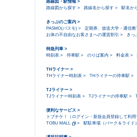
路線図・駅情報
路線図から探す
路線名から探す
駅名か
きっぷのご案内
PASMO(パスモ)
定期券、放送大学・通信教
お体の不自由なお客さまへの運賃割引
きっ
特急列車
時刻表
停車駅
のりば案内
料金表
THライナー
THライナー時刻表
THライナーの停車駅
TJライナー
TJライナー時刻表
TJライナーの停車駅
便利なサービス
トブチケ！（ログイン・新規会員登録して利用
TOBU MALL
駅駐車場（パーク＆ライド