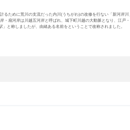
計るために荒川の支流だった内川(うちがわ)の改修を行ない「新河岸川
岸・扇河岸は川越五河岸と呼ばれ、城下町川越の大動脈となり、江戸・
)駅」と称しましたが、由緒ある名前をということで改称されました。