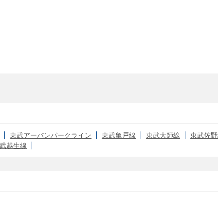
東武アーバンパークライン
東武亀戸線
東武大師線
東武佐野
武越生線