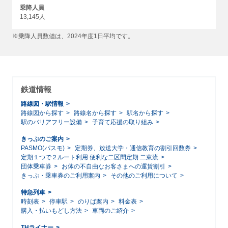
乗降人員
13,145人
※乗降人員数値は、2024年度1日平均です。
鉄道情報
路線図・駅情報
路線図から探す
路線名から探す
駅名から探す
駅のバリアフリー設備
子育て応援の取り組み
きっぷのご案内
PASMO(パスモ)
定期券、放送大学・通信教育の割引回数券
定期１つで２ルート利用 便利な二区間定期 二東流
団体乗車券
お体の不自由なお客さまへの運賃割引
きっぷ・乗車券のご利用案内
その他のご利用について
特急列車
時刻表
停車駅
のりば案内
料金表
購入・払いもどし方法
車両のご紹介
THライナー