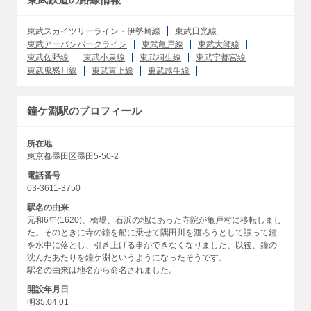
東武スカイツリーライン・伊勢崎線
東武日光線
東武アーバンパークライン
東武亀戸線
東武大師線
東武佐野線
東武小泉線
東武桐生線
東武宇都宮線
東武鬼怒川線
東武東上線
東武越生線
鐘ケ淵駅のプロフィール
所在地
東京都墨田区墨田5-50-2
電話番号
03-3611-3750
駅名の由来
元和6年(1620)、橋場、石浜の地にあった寺院が亀戸村に移転しまし
た。そのときに寺の鐘を船に乗せて隅田川を渡ろうとして誤って鐘
を水中に落とし、引き上げる事ができなくなりました、以後、鐘の
沈んだあたりを鐘ケ淵というようになったそうです。
駅名の由来は地名から命名されました。
開設年月日
明35.04.01