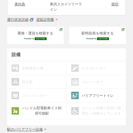
東向島
東武スカイツリーラ
堀切
イン
運行状況詳細
遅延証明書
乗換・運賃を検索する
駅時刻表を検索する
Powered by
Powered by
設備
定期券売り場
エスカレーター
待合室
エレベーター
コインロッカー
バリアフリートイレ
ハンドル型電動車イス利
ホームと列車の段差と隙
用可能駅
間を一部縮小しています
駅のバリアフリー設備