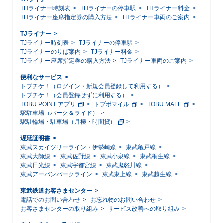
THライナー時刻表
THライナーの停車駅
THライナー料金
THライナー座席指定券の購入方法
THライナー車両のご案内
TJライナー
TJライナー時刻表
TJライナーの停車駅
TJライナーのりば案内
TJライナー料金
TJライナー座席指定券の購入方法
TJライナー車両のご案内
便利なサービス
トブチケ！（ログイン・新規会員登録して利用する）
トブチケ！（会員登録せずに利用する）
TOBU POINT アプリ
トブポマイル
TOBU MALL
駅駐車場（パーク＆ライド）
駅駐輪場・駐車場（月極・時間貸）
遅延証明書
東武スカイツリーライン・伊勢崎線
東武亀戸線
東武大師線
東武佐野線
東武小泉線
東武桐生線
東武日光線
東武宇都宮線
東武鬼怒川線
東武アーバンパークライン
東武東上線
東武越生線
東武鉄道お客さまセンター
電話でのお問い合わせ
お忘れ物のお問い合わせ
お客さまセンターの取り組み
サービス改善への取り組み