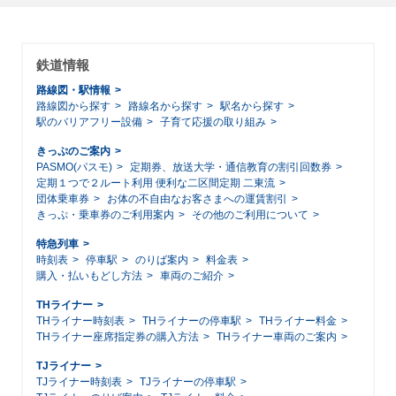
鉄道情報
路線図・駅情報
路線図から探す
路線名から探す
駅名から探す
駅のバリアフリー設備
子育て応援の取り組み
きっぷのご案内
PASMO(パスモ)
定期券、放送大学・通信教育の割引回数券
定期１つで２ルート利用 便利な二区間定期 二東流
団体乗車券
お体の不自由なお客さまへの運賃割引
きっぷ・乗車券のご利用案内
その他のご利用について
特急列車
時刻表
停車駅
のりば案内
料金表
購入・払いもどし方法
車両のご紹介
THライナー
THライナー時刻表
THライナーの停車駅
THライナー料金
THライナー座席指定券の購入方法
THライナー車両のご案内
TJライナー
TJライナー時刻表
TJライナーの停車駅