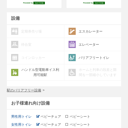
Powered by
Powered by
設備
定期券売り場
エスカレーター
待合室
エレベーター
コインロッカー
バリアフリートイレ
ハンドル型電動車イス利
ホームと列車の段差と隙
用可能駅
間を一部縮小しています
駅のバリアフリー設備
お子様連れ向け設備
男性用トイレ
ベビーチェア
ベビーシート
女性用トイレ
ベビーチェア
ベビーシート