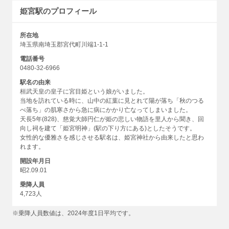
姫宮駅のプロフィール
所在地
埼玉県南埼玉郡宮代町川端1-1-1
電話番号
0480-32-6966
駅名の由来
桓武天皇の皇子に宮目姫という娘がいました。
当地を訪れている時に、山中の紅葉に見とれて陽が落ち「秋のつる
べ落ち」の肌寒さから急に病にかかり亡なってしまいました。
天長5年(828)、慈覚大師円仁が姫の悲しい物語を里人から聞き、回
向し祠を建て「姫宮明神」(駅の下り方にある)としたそうです。
女性的な優雅さを感じさせる駅名は、姫宮神社から由来したと思わ
れます。
開設年月日
昭2.09.01
乗降人員
4,723人
※乗降人員数値は、2024年度1日平均です。