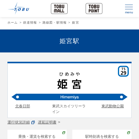
menu
ホーム
鉄道情報
路線図・駅情報
姫宮
姫宮駅
北春日部
東武スカイツリーラ
東武動物公園
イン
運行状況詳細
遅延証明書
乗換・運賃を検索する
駅時刻表を検索する