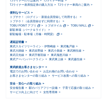
TJライナーのりば案内
TJライナー料金
TJライナー座席指定券の購入方法
TJライナー車両のご案内
便利なサービス
トブチケ！（ログイン・新規会員登録して利用する）
トブチケ！（会員登録せずに利用する）
TOBU POINT アプリ
トブポマイル
TOBU MALL
駅駐車場（パーク＆ライド）
駅駐輪場・駐車場（月極・時間貸）
遅延証明書
東武スカイツリーライン・伊勢崎線
東武亀戸線
東武大師線
東武佐野線
東武小泉線
東武桐生線
東武日光線
東武宇都宮線
東武鬼怒川線
東武アーバンパークライン
東武東上線
東武越生線
東武鉄道お客さまセンター
電話でのお問い合わせ
お忘れ物のお問い合わせ
お客さまセンターの取り組み
サービス改善への取り組み
安全・安心への取り組み
安全報告書
駅のバリアフリー設備
子育て応援の取り組み
サービス向上に向けて
女性専用車