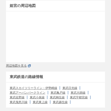
姫宮の周辺地図
周辺地図を見る
東武鉄道の路線情報
東武スカイツリーライン・伊勢崎線
東武日光線
東武アーバンパークライン
東武亀戸線
東武大師線
東武佐野線
東武小泉線
東武桐生線
東武宇都宮線
東武鬼怒川線
東武東上線
東武越生線