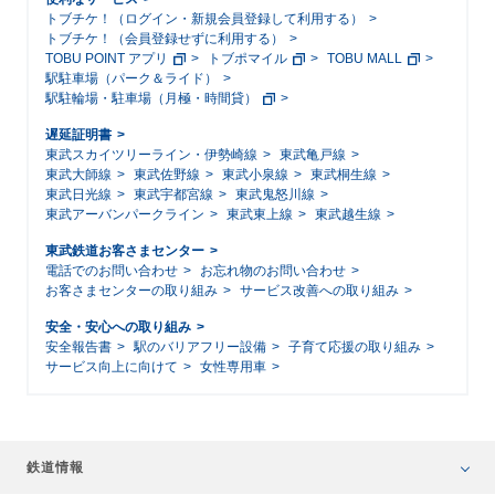
トブチケ！（ログイン・新規会員登録して利用する）
トブチケ！（会員登録せずに利用する）
TOBU POINT アプリ
トブポマイル
TOBU MALL
駅駐車場（パーク＆ライド）
駅駐輪場・駐車場（月極・時間貸）
遅延証明書
東武スカイツリーライン・伊勢崎線
東武亀戸線
東武大師線
東武佐野線
東武小泉線
東武桐生線
東武日光線
東武宇都宮線
東武鬼怒川線
東武アーバンパークライン
東武東上線
東武越生線
東武鉄道お客さまセンター
電話でのお問い合わせ
お忘れ物のお問い合わせ
お客さまセンターの取り組み
サービス改善への取り組み
安全・安心への取り組み
安全報告書
駅のバリアフリー設備
子育て応援の取り組み
サービス向上に向けて
女性専用車
鉄道情報