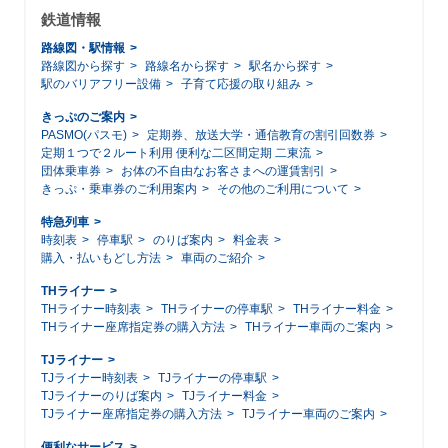
鉄道情報
路線図・駅情報
路線図から探す
路線名から探す
駅名から探す
駅のバリアフリー設備
子育て応援の取り組み
きっぷのご案内
PASMO(パスモ)
定期券、放送大学・通信教育の割引回数券
定期１つで２ルート利用 便利な二区間定期 二東流
団体乗車券
お体の不自由なお客さまへの運賃割引
きっぷ・乗車券のご利用案内
その他のご利用について
特急列車
時刻表
停車駅
のりば案内
料金表
購入・払いもどし方法
車両のご紹介
THライナー
THライナー時刻表
THライナーの停車駅
THライナー料金
THライナー座席指定券の購入方法
THライナー車両のご案内
TJライナー
TJライナー時刻表
TJライナーの停車駅
TJライナーのりば案内
TJライナー料金
TJライナー座席指定券の購入方法
TJライナー車両のご案内
便利なサービス