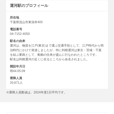
運河駅のプロフィール
所在地
千葉県流山市東深井405
電話番号
04-7152-4050
駅名の由来
運河は、物資を江戸(東京)まで運ぶ交通手段として、江戸時代から明
治時代にかけて発達しましたが、特に利根運河は東京・茨城・千葉
を結ぶ要路として、船舶の往来が盛んに行なわれたところです。
駅名は利根運河の近くに在るところから命名されました。
開設年月日
明44.05.09
乗降人員
20,671人
※乗降人員数値は、2024年度1日平均です。