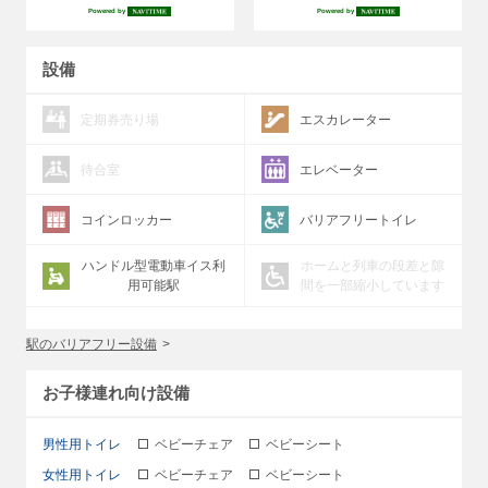
Powered by
Powered by
設備
定期券売り場
エスカレーター
待合室
エレベーター
コインロッカー
バリアフリートイレ
ハンドル型電動車イス利
ホームと列車の段差と隙
用可能駅
間を一部縮小しています
駅のバリアフリー設備
お子様連れ向け設備
男性用トイレ
ベビーチェア
ベビーシート
女性用トイレ
ベビーチェア
ベビーシート