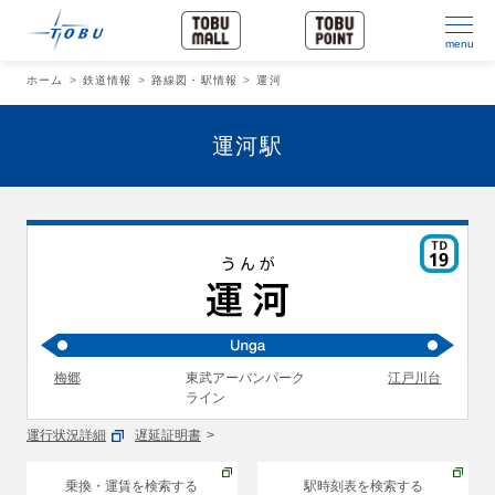
menu
ホーム
鉄道情報
路線図・駅情報
運河
運河駅
梅郷
東武アーバンパーク
江戸川台
ライン
運行状況詳細
遅延証明書
乗換・運賃を検索する
駅時刻表を検索する