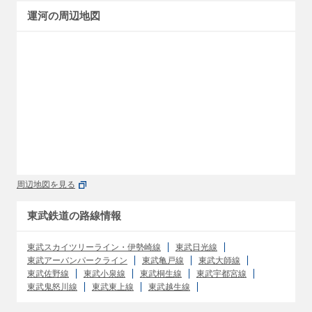
運河の周辺地図
周辺地図を見る
東武鉄道の路線情報
東武スカイツリーライン・伊勢崎線
東武日光線
東武アーバンパークライン
東武亀戸線
東武大師線
東武佐野線
東武小泉線
東武桐生線
東武宇都宮線
東武鬼怒川線
東武東上線
東武越生線