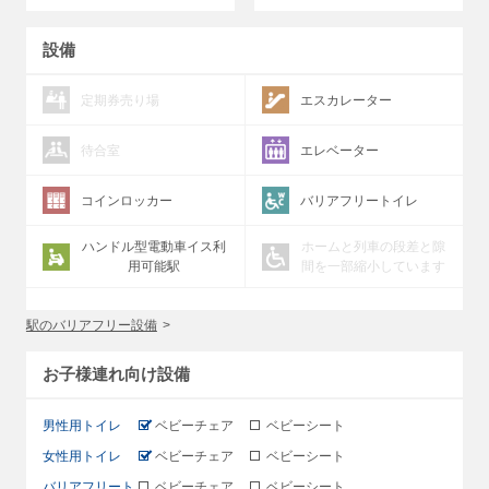
設備
定期券売り場
エスカレーター
待合室
エレベーター
コインロッカー
バリアフリートイレ
ハンドル型電動車イス利
ホームと列車の段差と隙
用可能駅
間を一部縮小しています
駅のバリアフリー設備
お子様連れ向け設備
男性用トイレ
ベビーチェア
ベビーシート
女性用トイレ
ベビーチェア
ベビーシート
バリアフリート
ベビーチェア
ベビーシート