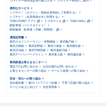
TJライナー座席指定券の購入方法
TJライナー車両のご案内
便利なサービス
トブチケ！（ログイン・新規会員登録して利用する）
トブチケ！（会員登録せずに利用する）
TOBU POINT アプリ
トブポマイル
TOBU MALL
駅駐車場（パーク＆ライド）
駅駐輪場・駐車場（月極・時間貸）
遅延証明書
東武スカイツリーライン・伊勢崎線
東武亀戸線
東武大師線
東武佐野線
東武小泉線
東武桐生線
東武日光線
東武宇都宮線
東武鬼怒川線
東武アーバンパークライン
東武東上線
東武越生線
東武鉄道お客さまセンター
電話でのお問い合わせ
お忘れ物のお問い合わせ
お客さまセンターの取り組み
サービス改善への取り組み
安全・安心への取り組み
安全報告書
駅のバリアフリー設備
子育て応援の取り組み
サービス向上に向けて
女性専用車