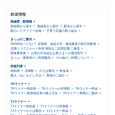
鉄道情報
路線図・駅情報
路線図から探す
路線名から探す
駅名から探す
駅のバリアフリー設備
子育て応援の取り組み
きっぷのご案内
PASMO(パスモ)
定期券、放送大学・通信教育の割引回数券
定期１つで２ルート利用 便利な二区間定期 二東流
団体乗車券
お体の不自由なお客さまへの運賃割引
きっぷ・乗車券のご利用案内
その他のご利用について
特急列車
時刻表
停車駅
のりば案内
料金表
購入・払いもどし方法
車両のご紹介
THライナー
THライナー時刻表
THライナーの停車駅
THライナー料金
THライナー座席指定券の購入方法
THライナー車両のご案内
TJライナー
TJライナー時刻表
TJライナーの停車駅
TJライナーのりば案内
TJライナー料金