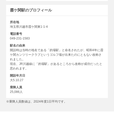
霞ケ関駅のプロフィール
所在地
埼玉県川越市霞ケ関東1-1-4
電話番号
049-231-1583
駅名の由来
開設時は当時の地名である「的場駅」と命名されたが、昭和4年に霞
ケ関カンツリークラブというゴルフ場が出来たのにともない改称さ
れました。
現在、JR川越線に「的場駅」があるところから改称が成功だったと
思われます。
開設年月日
大5.10.27
乗降人員
25,086人
※乗降人員数値は、2024年度1日平均です。