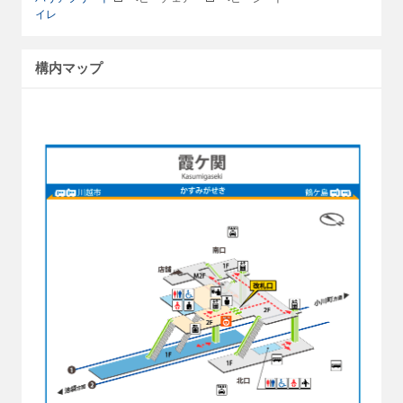
イレ
構内マップ