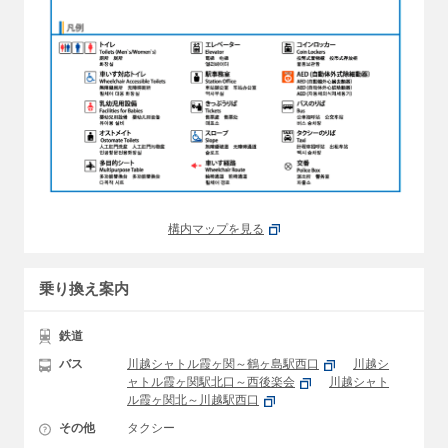
構内マップを見る
乗り換え案内
鉄道
バス
川越シャトル霞ヶ関～鶴ヶ島駅西口
川越シ
ャトル霞ヶ関駅北口～西後楽会
川越シャト
ル霞ヶ関北～川越駅西口
その他
タクシー