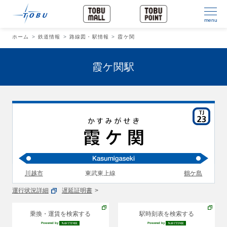
menu
ホーム
鉄道情報
路線図・駅情報
霞ケ関
霞ケ関駅
川越市
東武東上線
鶴ケ島
運行状況詳細
遅延証明書
乗換・運賃を検索する
駅時刻表を検索する
Powered by
Powered by