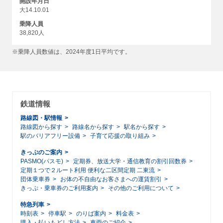
開設年月日
大14.10.01
乗降人員
38,820人
※乗降人員数値は、2024年度1日平均です。
鉄道情報
路線図・駅情報
路線図から探す
路線名から探す
駅名から探す
駅のバリアフリー設備
子育て応援の取り組み
きっぷのご案内
PASMO(パスモ)
定期券、放送大学・通信教育の割引回数券
定期１つで２ルート利用 便利な二区間定期 二東流
団体乗車券
お体の不自由なお客さまへの運賃割引
きっぷ・乗車券のご利用案内
その他のご利用について
特急列車
時刻表
停車駅
のりば案内
料金表
購入・払いもどし方法
車両のご紹介