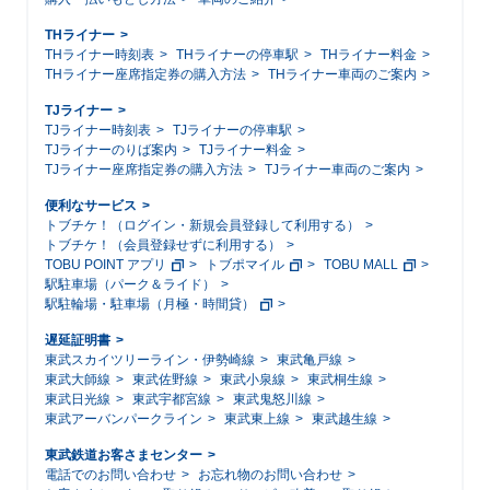
THライナー
THライナー時刻表
THライナーの停車駅
THライナー料金
THライナー座席指定券の購入方法
THライナー車両のご案内
TJライナー
TJライナー時刻表
TJライナーの停車駅
TJライナーのりば案内
TJライナー料金
TJライナー座席指定券の購入方法
TJライナー車両のご案内
便利なサービス
トブチケ！（ログイン・新規会員登録して利用する）
トブチケ！（会員登録せずに利用する）
TOBU POINT アプリ
トブポマイル
TOBU MALL
駅駐車場（パーク＆ライド）
駅駐輪場・駐車場（月極・時間貸）
遅延証明書
東武スカイツリーライン・伊勢崎線
東武亀戸線
東武大師線
東武佐野線
東武小泉線
東武桐生線
東武日光線
東武宇都宮線
東武鬼怒川線
東武アーバンパークライン
東武東上線
東武越生線
東武鉄道お客さまセンター
電話でのお問い合わせ
お忘れ物のお問い合わせ