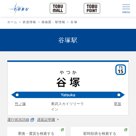
menu
ホーム
鉄道情報
路線図・駅情報
谷塚
谷塚駅
竹ノ塚
東武スカイツリーラ
草加
イン
運行状況詳細
遅延証明書
乗換・運賃を検索する
駅時刻表を検索する