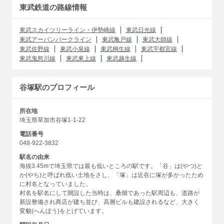
東武鉄道の路線情報
東武スカイツリーライン・伊勢崎線
東武日光線
東武アーバンパークライン
東武亀戸線
東武大師線
東武佐野線
東武小泉線
東武桐生線
東武宇都宮線
東武鬼怒川線
東武東上線
東武越生線
谷塚駅のプロフィール
所在地
埼玉県草加市谷塚1-1-22
電話番号
048-922-3832
駅名の由来
海抜3.45mで埼玉県では最も低いところの駅です。「谷」は(やつ)と
か(やち)と呼ばれ低い土地をさし、「塚」は近在に塚が多かったため
に村名となっていました。
村名を駅名にして開設した当時は、桑畑であった駅周辺も、道路が
新設整備され商店が建ち並び、高層ビルも建設されるなど、大きく
変貌(へんぼう)をとげています。