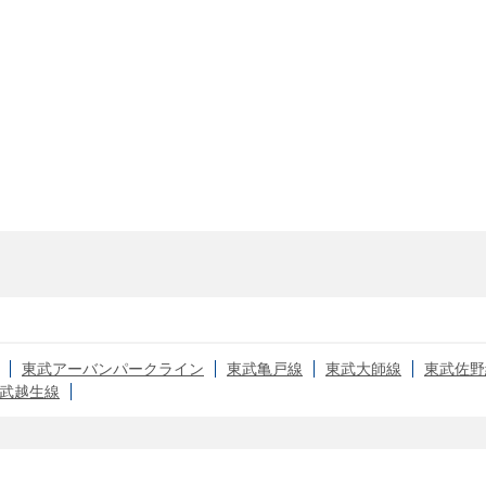
東武アーバンパークライン
東武亀戸線
東武大師線
東武佐野
武越生線