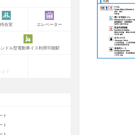
待合室
エレベーター
ハンドル型電動車イス利用可能駅
います
ート
ート
ート