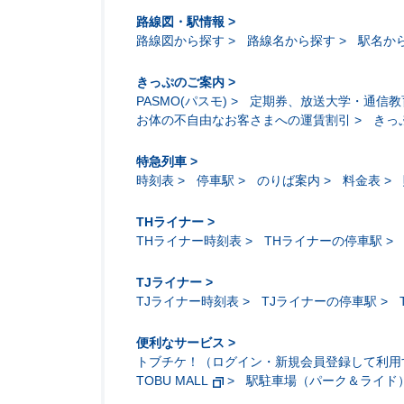
路線図・駅情報
路線図から探す
路線名から探す
駅名か
きっぷのご案内
PASMO(パスモ)
定期券、放送大学・通信教
お体の不自由なお客さまへの運賃割引
きっ
特急列車
時刻表
停車駅
のりば案内
料金表
THライナー
THライナー時刻表
THライナーの停車駅
TJライナー
TJライナー時刻表
TJライナーの停車駅
便利なサービス
トブチケ！（ログイン・新規会員登録して利用
TOBU MALL
駅駐車場（パーク＆ライド