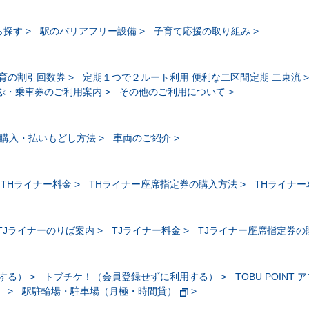
ら探す
駅のバリアフリー設備
子育て応援の取り組み
育の割引回数券
定期１つで２ルート利用 便利な二区間定期 二東流
ぷ・乗車券のご利用案内
その他のご利用について
購入・払いもどし方法
車両のご紹介
THライナー料金
THライナー座席指定券の購入方法
THライナ
TJライナーのりば案内
TJライナー料金
TJライナー座席指定券の
する）
トブチケ！（会員登録せずに利用する）
TOBU POINT 
）
駅駐輪場・駐車場（月極・時間貸）